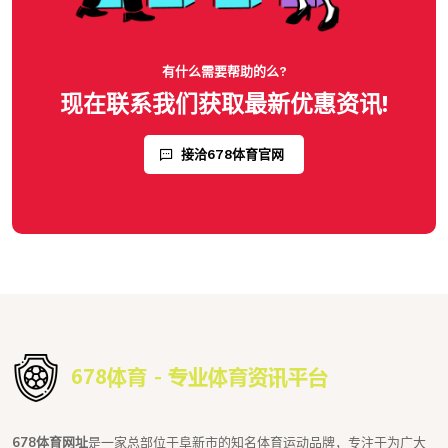
有什么需要帮助的么?
现在联系我们获取最新优惠资讯!
接洽678体育官网
678体育网址
是一家总部位于阜新市的知名体育运动品牌，专注于为广大